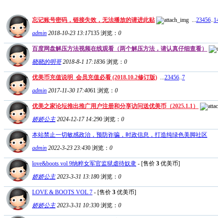
忘记账号密码，链接失效，无法播放的请进此贴
...
2
3
4
5
6
..
1
admin
2018-10-23 13:17
135
浏览：
0
百度网盘解压方法视频在线观看（两个解压方法，请认真仔细查看）
晓晓的明哥
2018-8-1 17:18
36
浏览：
0
优美币充值说明_会员充值必看 (2018.10.2修订版)
...
2
3
4
5
6
..
7
admin
2017-11-30 17:40
61
浏览：
0
优美之家论坛推出推广用户注册和分享访问送优美币（2025.1.1）
娇娇公主
2024-12-17 14:29
0
浏览：
0
本站禁止一切敏感政治，预防诈骗，时政信息，打造纯绿色美脚社区
admin
2022-3-23 23:43
0
浏览：
0
love&boots vol 9纳粹女军官监狱虐待奴隶
- [售价
3
优美币]
娇娇公主
2023-3-31 13:18
0
浏览：
0
LOVE & BOOTS VOL 7
- [售价
3
优美币]
娇娇公主
2023-3-31 10:33
0
浏览：
0